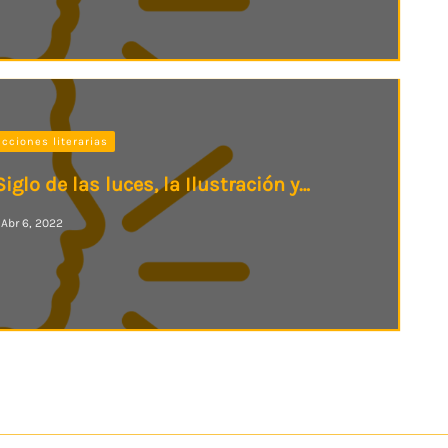
cciones literarias
iglo de las luces, la Ilustración y…
Abr 6, 2022