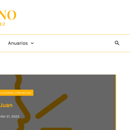
Busca
Anuarios
cciones literarias
 Juan
Abr 21, 2022