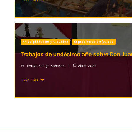
Artes plásticas y visuales
Expresiones artísticas
Trabajos de undécimo año sobre Don Jua
Évelyn Zúñiga Sánchez
Abr 6, 2022
leer más