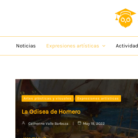
Ir
content
al
contenido
Noticias
Expresiones artísticas
Activida
Artes plásticas y visuales
Expresiones artísticas
La Odisea de Homero
Catherine Valle Barboza
May 19, 2022
leer más