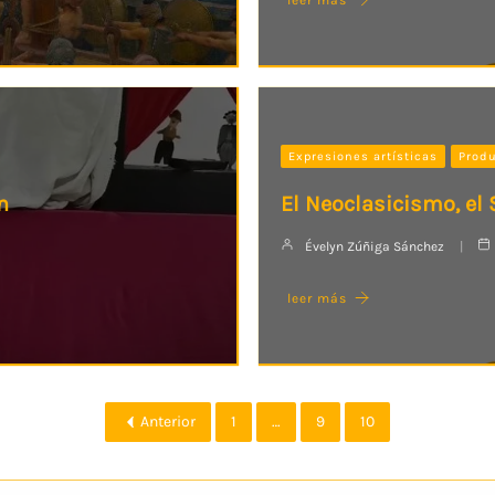
Expresiones artísticas
Produ
n
El Neoclasicismo, el S
Évelyn Zúñiga Sánchez
leer más
Anterior
1
…
9
10