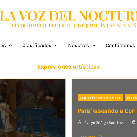
des
Clasificados
Nosotros
Contáctenos
Expresiones artísticas
Expresiones artísticas
Produ
Parafraseando a Don
Évelyn Zúñiga Sánchez
leer más