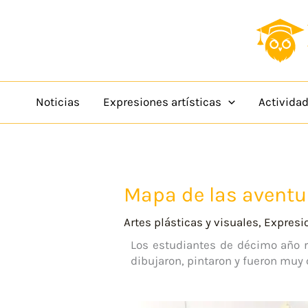
Ir
content
al
contenido
Noticias
Expresiones artísticas
Activida
Mapa de las aventu
Artes plásticas y visuales
,
Expresio
Los estudiantes de décimo año r
dibujaron, pintaron y fueron muy c