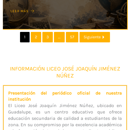
LEER MÁS
1
2
3
...
57
Siguiente
INFORMACIÓN LICEO JOSÉ JOAQUÍN JIMÉNEZ
NÚÑEZ
Presentación del periódico oficial de nuestra
institución
El Liceo José Joaquín Jiménez Núñez, ubicado en
Guadalupe, es un centro educativo que ofrece
educación secundaria de calidad a estudiantes de la
zona. En su compromiso por la excelencia académica