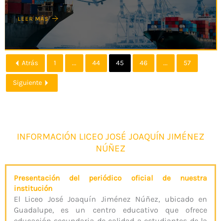
LEER MÁS
Atrás
1
...
44
45
46
...
57
Siguiente
INFORMACIÓN LICEO JOSÉ JOAQUÍN JIMÉNEZ
NÚÑEZ
Presentación del periódico oficial de nuestra
institución
El Liceo José Joaquín Jiménez Núñez, ubicado en
Guadalupe, es un centro educativo que ofrece
educación secundaria de calidad a estudiantes de la