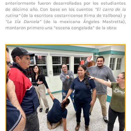
anteriormente fueron desarrolladas por los estudiantes
de décimo año. Con base en los cuentos
“El carro de la
rutina”
(de la escritora costarricense Rima de Vallbona) y
“La tía Daniela”
(de la mexicana Ángeles Mastretta),
montaron primero una “escena congelada” de la obra: