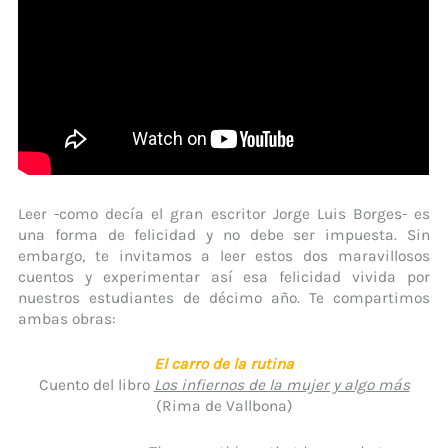
Leer -como decía el gran escritor Jorge Luis Borges- es
una forma de felicidad y no debe ser impuesta. Sin
embargo, te invitamos a leer estos dos maravillosos
cuentos y experimentar así esa felicidad vivida por
nuestros estudiantes de décimo año. Te compartimos
ambas obras:
El carro de la rutina
Cuento del libro
Los infiernos de la mujer y algo más
(Rima de Vallbona)