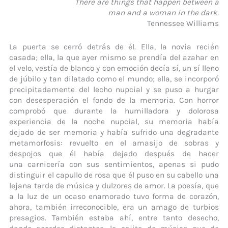
There are things that happen between a
man and a woman in the dark.
Tennessee Williams
La puerta se cerró detrás de él. Ella, la novia recién
casada; ella, la que ayer mismo se prendía del azahar en
el velo, vestía de blanco y con emoción decía sí, un sí lleno
de júbilo y tan dilatado como el mundo; ella, se incorporó
precipitadamente del lecho nupcial y se puso a hurgar
con desesperación el fondo de la memoria. Con horror
comprobó que durante la humilladora y dolorosa
experiencia de la noche nupcial, su memoria había
dejado de ser memoria y había sufrido una degradante
metamorfosis: revuelto en el amasijo de sobras y
despojos que él había dejado después de hacer
una carnicería con sus sentimientos, apenas si pudo
distinguir el capullo de rosa que él puso en su cabello una
lejana tarde de música y dulzores de amor. La poesía, que
a la luz de un ocaso enamorado tuvo forma de corazón,
ahora, también irreconocible, era un amago de turbios
presagios. También estaba ahí, entre tanto desecho,