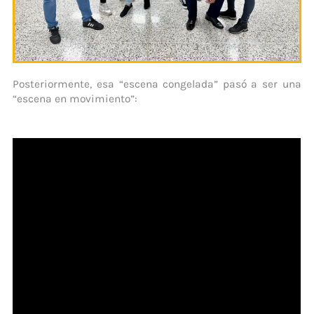
Posteriormente, esa “escena congelada” pasó a ser una
“escena en movimiento”: