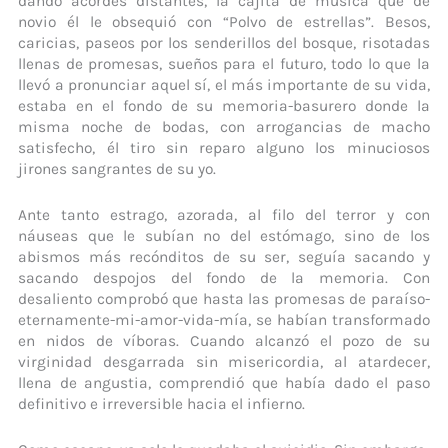
dando acordes distantes, la cajita de música que de
novio él le obsequió con “Polvo de estrellas”. Besos,
caricias, paseos por los senderillos del bosque, risotadas
llenas de promesas, sueños para el futuro, todo lo que la
llevó a pronunciar aquel sí, el más importante de su vida,
estaba en el fondo de su memoria-basurero donde la
misma noche de bodas, con arrogancias de macho
satisfecho, él tiro sin reparo alguno los minuciosos
jirones sangrantes de su yo.
Ante tanto estrago, azorada, al filo del terror y con
náuseas que le subían no del estómago, sino de los
abismos más recónditos de su ser, seguía sacando y
sacando despojos del fondo de la memoria. Con
desaliento comprobó que hasta las promesas de paraíso-
eternamente-mi-amor-vida-mía, se habían transformado
en nidos de víboras. Cuando alcanzó el pozo de su
virginidad desgarrada sin misericordia, al atardecer,
llena de angustia, comprendió que había dado el paso
definitivo e irreversible hacia el infierno.