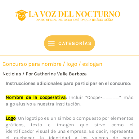
Ir
content
al
contenido
CATEGORÍAS
Concurso para nombre / logo / eslogan
Noticias
/ Por
Catherine Valle Barboza
Instrucciones adicionales para participar en el concurso
:
Nombre de la cooperativa
:
Incluir “Coope-_____” más
algo alusivo a nuestra institución.
Logo
:
Un logotipo es un símbolo compuesto por elementos
gráficos, texto e imagen que sirve como el
identificador visual de una empresa. Es decir, representa
el quehacer, la identidad y los valores de cada