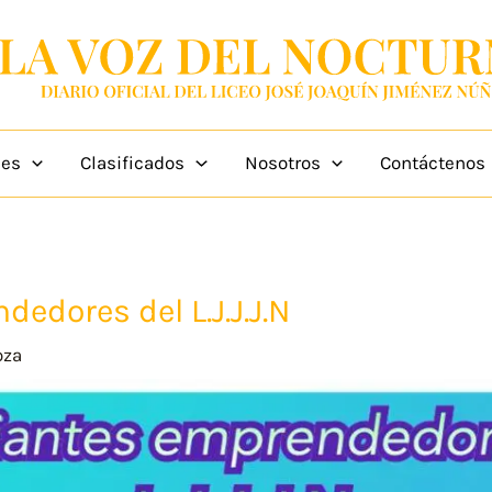
des
Clasificados
Nosotros
Contáctenos
edores del L.J.J.J.N
oza