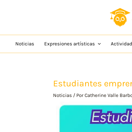
Ir
content
al
contenido
Noticias
Expresiones artísticas
Activida
Estudiantes emprend
Noticias
/ Por
Catherine Valle Barb