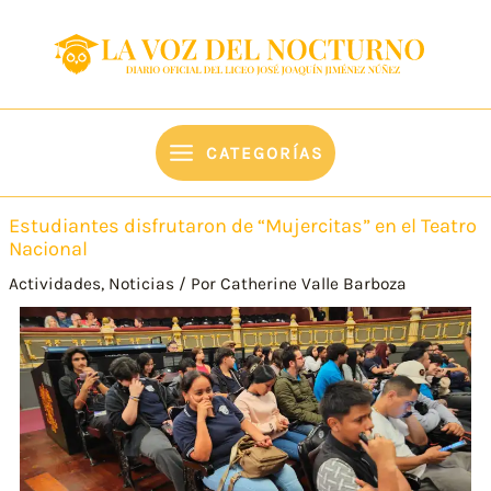
Ir
content
al
contenido
CATEGORÍAS
Estudiantes disfrutaron de “Mujercitas” en el Teatro
Nacional
Actividades
,
Noticias
/ Por
Catherine Valle Barboza