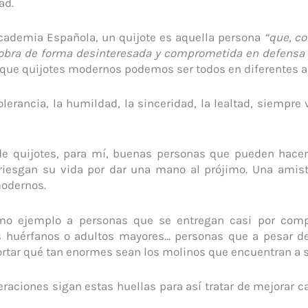
ad.
Academia Española, un quijote es aquella persona
“que, c
 obra de forma desinteresada y comprometida en defensa
 que quijotes modernos podemos ser todos en diferentes as
tolerancia, la humildad, la sinceridad, la lealtad, siempr
 de quijotes, para mí, buenas personas que pueden hac
rriesgan su vida por dar una mano al prójimo. Una amist
modernos.
o ejemplo a personas que se entregan casi por compl
s huérfanos o adultos mayores… personas que a pesar de
rtar qué tan enormes sean los molinos que encuentran a s
eraciones sigan estas huellas para así tratar de mejorar c