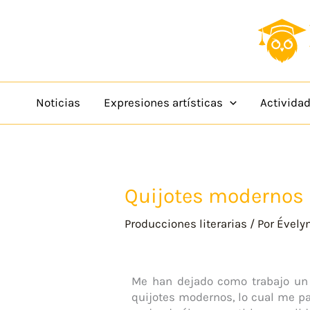
Ir
content
al
contenido
Noticias
Expresiones artísticas
Activida
Quijotes modernos
Producciones literarias
/ Por
Évely
Me han dejado como trabajo un 
quijotes modernos, lo cual me pare