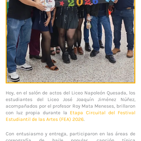
Hoy, en el salón de actos del Liceo Napoleón Quesada, los
estudiantes del Liceo José Joaquín Jiménez Núñez,
acompañados por el profesor Roy Mata Meneses, brillaron
con luz propia durante la
Etapa Circuital del Festival
Estudiantil de las Artes (FEA) 2026
.
Con entusiasmo y entrega, participaron en las áreas de
coreografía de baile popular, canción típica