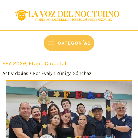
Ir
content
al
contenido
CATEGORÍAS
FEA 2026, Etapa Circuital
Actividades
/ Por
Évelyn Zúñiga Sánchez