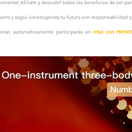
momento! Afiliate y descubrí todos los beneficios de ser par
ahorro y seguí construyendo tu futuro con responsabilidad y 
horrar, automáticamente participarás en
rifas con PREMI