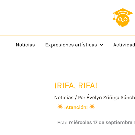
Ir
content
al
contenido
Noticias
Expresiones artísticas
Activida
¡RIFA, RIFA!
Noticias
/ Por
Évelyn Zúñiga Sánc
¡Atención!
Este
miércoles 17 de septiembre
t