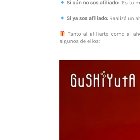
Si aún no sos afiliado
: ¡Es tu 
Si ya sos afiliado
: Realizá un 
Tanto al afiliarte como al a
algunos de ellos: