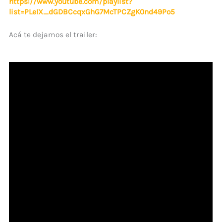
https://www.youtube.com/playlist?
list=PLeIX_dGDBCcqxGhG7McTPCZgK0nd49Po5
Acá te dejamos el trailer: