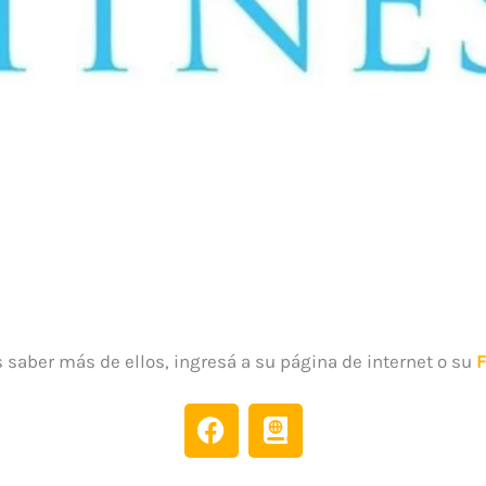
s saber más de ellos, ingresá a su página de internet o su
F
A
a
t