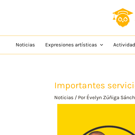
Ir
content
al
contenido
Noticias
Expresiones artísticas
Activida
Importantes servici
Noticias
/ Por
Évelyn Zúñiga Sánc