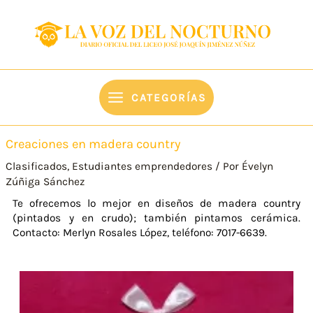
Ir
content
al
contenido
CATEGORÍAS
Creaciones en madera country
Clasificados
,
Estudiantes emprendedores
/ Por
Évelyn
Zúñiga Sánchez
Te ofrecemos lo mejor en diseños de madera country
(pintados y en crudo); también pintamos cerámica.
Contacto: Merlyn Rosales López, teléfono: 7017-6639.